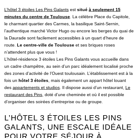
L’hôtel 3 étoiles Les Pins Galants
est
situé
à seulement 15
minutes du centre de Toulouse
. La célèbre Place du Capitole,
le charmant quartier des Carmes, la basilique Saint-Sernin,
l’authentique marché Victor Hugo ou encore les berges du quai de
la Daurade sont facilement accessibles à un quart d’heure de
route.
Le centre-ville de Toulouse
et ses briques roses
n’attendent plus que vous !
L’hôtel-résidence 3 étoiles Les Pins Galants vous accueille dans
un cadre champêtre, au sein d’un parc idéalement localisé proche
des zones d’activité de l’Ouest toulousain. L’établissement est à la
fois un
hôtel 3 étoiles
, mais également un appart hôtel louant
des
appartements et studios
. Il dispose aussi d’un restaurant,
Le
restaurant des Pins
, doté d’une cheminée et où il est possible
d’organiser des soirées d’entreprise ou de groupe.
L’HÔTEL 3 ÉTOILES LES PINS
GALANTS, UNE ESCALE IDÉALE
POUR VOTRE SÉJOUR À