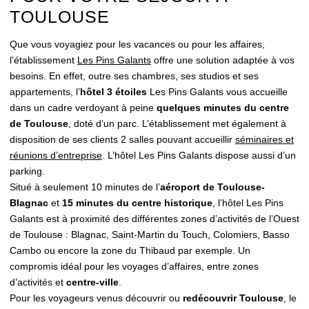
ACCUEIL
TOULOUSE
CHAMBRES & SUITES
Que vous voyagiez pour les vacances ou pour les affaires,
ÉVÈNEMENTS
l’établissement
Les Pins Galants
offre une solution adaptée à vos
SÉMINAIRES
besoins. En effet, outre ses chambres, ses studios et ses
appartements, l’
hôtel 3 étoiles
Les Pins Galants vous accueille
RÉCEPTIONS
dans un cadre verdoyant à peine
quelques minutes du centre
GALERIE
de Toulouse
, doté d’un parc. L’établissement met également à
disposition de ses clients 2 salles pouvant accueillir
séminaires et
ACTUALITÉS
réunions d’entreprise
. L’hôtel Les Pins Galants dispose aussi d’un
CONTACTS
parking.
Situé à seulement 10 minutes de l’
aéroport de Toulouse-
Blagnac
et
15 minutes du centre historique
, l’hôtel Les Pins
Galants est à proximité des différentes zones d’activités de l’Ouest
de Toulouse : Blagnac, Saint-Martin du Touch, Colomiers, Basso
Cambo ou encore la zone du Thibaud par exemple. Un
compromis idéal pour les voyages d’affaires, entre zones
d’activités et
centre-ville
.
Pour les voyageurs venus découvrir ou
redécouvrir Toulouse
, le