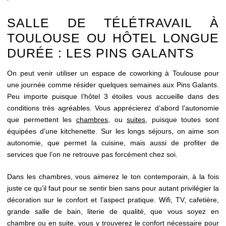
ÉVÈNEMENTS
SALLE DE TÉLÉTRAVAIL À
SÉMINAIRES
TOULOUSE OU HÔTEL LONGUE
RÉCEPTIONS
DURÉE : LES PINS GALANTS
GALERIE
On peut venir utiliser un espace de coworking à Toulouse pour
ACTUALITÉS
une journée comme résider quelques semaines aux Pins Galants.
Peu importe puisque l’hôtel 3 étoiles vous accueille dans des
CONTACTS
conditions très agréables. Vous apprécierez d’abord l’autonomie
que permettent les
chambres
, ou
suites
, puisque toutes sont
équipées d’une kitchenette. Sur les longs séjours, on aime son
autonomie, que permet la cuisine, mais aussi de profiter de
services que l’on ne retrouve pas forcément chez soi.
Dans les chambres, vous aimerez le ton contemporain, à la fois
juste ce qu’il faut pour se sentir bien sans pour autant privilégier la
décoration sur le confort et l’aspect pratique. Wifi, TV, cafetière,
grande salle de bain, literie de qualité, que vous soyez en
chambre
ou en suite, vous y trouverez le confort nécessaire pour