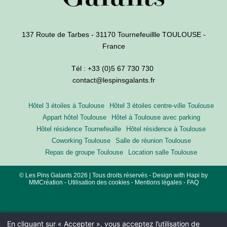
137 Route de Tarbes - 31170 Tournefeuillle TOULOUSE -
France
Tél :
+33 (0)5 67 730 730
contact@lespinsgalants.fr
Hôtel 3 étoiles à Toulouse
Hôtel 3 étoiles centre-ville Toulouse
Appart hôtel Toulouse
Hôtel à Toulouse avec parking
Hôtel résidence Tournefeuille
Hôtel résidence à Toulouse
Coworking Toulouse
Salle de réunion Toulouse
Repas de groupe Toulouse
Location salle Toulouse
© Les Pins Galants 2026 | Tous droits réservés - Design with
Hapi
by
MMCréation
-
Utilisation des cookies
-
Mentions légales
-
FAQ
En cliquant sur « Accepter », vous acceptez l’utilisation de